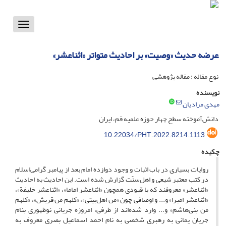
Toggle
vigation
عرضه حدیث «وصیت» بر احادیث متواتر «اثناعشر»
نوع مقاله : مقاله پژوهشی
نویسنده
مهدی مرادیان
دانش‌آموخته سطح چهار حوزه علمیه قم، ایران
10.22034/PHT.2022.8214.1113
چکیده
روایات بسیاری در باب اثبات و وجود دوازده امام بعد از پیامبر گرا‌‌می‌اسلام
در کتب معتبر شیعی و اهل‌سنّت گزارش شده است. این احادیث به احادیث
«اثناعشر» معروفند که با قیودی همچون «اثناعشر اماما»، «اثناعشر خلیفة»،
«اثناعشر امیرا» و... و اوصافی چون «من اهل‌بیتی»، «کلهم من قریش»، «کلهم
من بنی‌هاشم» و... وارد شده‌اند از طرفی، امروزه جریانی نوظهوری بنام
جریان یمانی به رهبری شخصی به نام احمد اسماعیل بصری معروف به