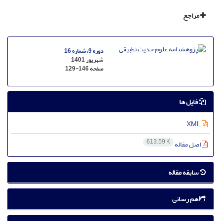
مراجع
دوره 9، شماره 16
شهریور 1401
صفحه
129-146
فایل ها
XML
613.59 K
اصل مقاله
سابقه مقاله
هم رسانی