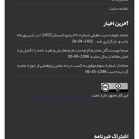
نقشه سایت
آخرین اخبار
مجله علوم حدیث تطبقی شماره ۱۸(بهارو تابستان1402) در شهریورماه
چاپ و بارگزاری شد .
1402-06-28
مهم)نویسندگان محترم لازم است فرم تعارض و تعهد نامه را تکمیل و با
اصل مقاله ارسال نمایند
1398-06-30
مجله از شماره سوم موفق به کسب درجه علمی پژوهشی از حوزه علمیه
گردیده است
1398-05-06
این کار مجوز دارد تحت
مجوز کریتیو کامنز ارجاع 4.0 بین‌المللی
.
اشتراک خبرنامه