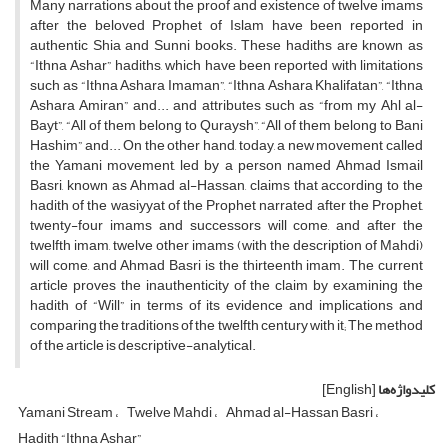
Many narrations about the proof and existence of twelve imams
after the beloved Prophet of Islam have been reported in
authentic Shia and Sunni books. These hadiths are known as
“Ithna Ashar” hadiths, which have been reported with limitations
such as “Ithna Ashara Imaman”, “Ithna Ashara Khalifatan”, “Ithna
Ashara Amiran” and... and attributes such as “from my Ahl al-
Bayt”, “All of them belong to Quraysh”, “All of them belong to Bani
Hashim” and... On the other hand, today, a new movement called
the Yamani movement, led by a person named Ahmad Ismail
Basri, known as Ahmad al-Hassan, claims that according to the
hadith of the wasiyyat of the Prophet narrated after the Prophet,
twenty-four imams and successors will come, and after the
twelfth imam, twelve other imams (with the description of Mahdi)
will come, and Ahmad Basri is the thirteenth imam. The current
article proves the inauthenticity of the claim by examining the
hadith of “Will” in terms of its evidence and implications and
comparing the traditions of the twelfth century with it; The method
of the article is descriptive-analytical.
کلیدواژه‌ها
[English]
Yamani Stream
Twelve Mahdi
Ahmad al-Hassan Basri
Hadith “Ithna Ashar”