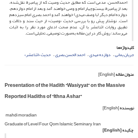
احمدالحسن، مدعی است که مطابق حدیث وصیت که از پیامبرa نقل‌شده،
بعد از پیامبرa بیست‌وچهار امام و وصی خواهند آمد و بعد از امام دوازدهم،
دوازده امام دیگر (با وصف مهدی) خواهند آمد و احمد بصری امام سیزدهم
است. نوشتار پیش رو با بررسی حدیث «وصیت» از حیث سند و دلالت و
تطبیق روایات اثناعشر با آن، عدم صحت ادعای مورد نظر را به اثبات
می‌رساند؛ روش کار در این مقاله به‌صورت توصیفی ـ تحلیلی است.
کلیدواژه‌ها
جریان یمانی
دوازده مهدی
احمد الحسن بصری
حدیث «اثناعشر»
عنوان مقاله
[English]
Presentation of the Hadith “Wasiyyat” on the Massive
Reported Hadiths of “Ithna Ashar”
نویسنده
[English]
mahdi moradian
Graduate of Level Four, Qom Islamic Seminary, Iran
چکیده
[English]